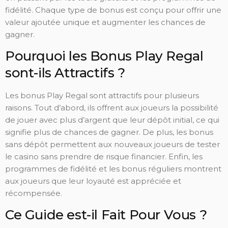
fidélité. Chaque type de bonus est conçu pour offrir une
valeur ajoutée unique et augmenter les chances de
gagner.
Pourquoi les Bonus Play Regal
sont-ils Attractifs ?
Les bonus Play Regal sont attractifs pour plusieurs
raisons. Tout d’abord, ils offrent aux joueurs la possibilité
de jouer avec plus d’argent que leur dépôt initial, ce qui
signifie plus de chances de gagner. De plus, les bonus
sans dépôt permettent aux nouveaux joueurs de tester
le casino sans prendre de risque financier. Enfin, les
programmes de fidélité et les bonus réguliers montrent
aux joueurs que leur loyauté est appréciée et
récompensée.
Ce Guide est-il Fait Pour Vous ?