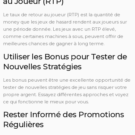
au Joueur (RTP)
Le taux de retour au joueur (RTP) est la quantité de
money que les jeux de hasard rendent aux joueurs sur
une période donnée. Les jeux avec un RTP élevé,
comme certaines machines à sous, peuvent offrir de
meilleures chances de gagner à long terme.
Utiliser les Bonus pour Tester de
Nouvelles Stratégies
Les bonus peuvent être une excellente opportunité de
tester de nouvelles stratégies de jeu sans risquer votre
propre argent. Essayez différentes approches et voyez
ce qui fonctionne le mieux pour vous.
Rester Informé des Promotions
Régulières