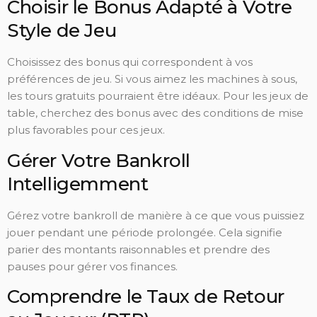
Choisir le Bonus Adapté à Votre
Style de Jeu
Choisissez des bonus qui correspondent à vos
préférences de jeu. Si vous aimez les machines à sous,
les tours gratuits pourraient être idéaux. Pour les jeux de
table, cherchez des bonus avec des conditions de mise
plus favorables pour ces jeux.
Gérer Votre Bankroll
Intelligemment
Gérez votre bankroll de manière à ce que vous puissiez
jouer pendant une période prolongée. Cela signifie
parier des montants raisonnables et prendre des
pauses pour gérer vos finances.
Comprendre le Taux de Retour