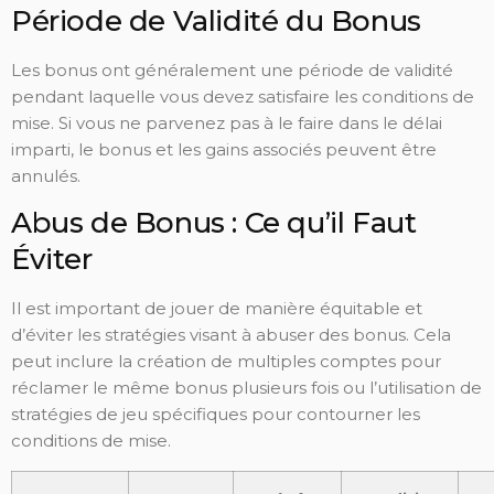
Période de Validité du Bonus
Les bonus ont généralement une période de validité
pendant laquelle vous devez satisfaire les conditions de
mise. Si vous ne parvenez pas à le faire dans le délai
imparti, le bonus et les gains associés peuvent être
annulés.
Abus de Bonus : Ce qu’il Faut
Éviter
Il est important de jouer de manière équitable et
d’éviter les stratégies visant à abuser des bonus. Cela
peut inclure la création de multiples comptes pour
réclamer le même bonus plusieurs fois ou l’utilisation de
stratégies de jeu spécifiques pour contourner les
conditions de mise.