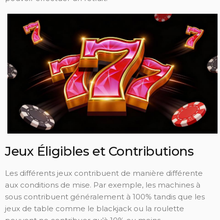
Jeux Éligibles et Contributions
Les différents jeux contribuent de manière différente
aux conditions de mise. Par exemple, les machines à
sous contribuent généralement à 100% tandis que les
jeux de table comme le blackjack ou la roulette