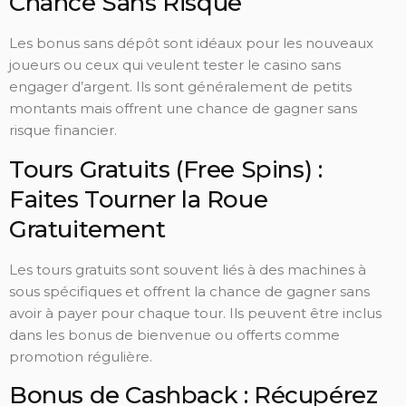
Chance Sans Risque
Les bonus sans dépôt sont idéaux pour les nouveaux
joueurs ou ceux qui veulent tester le casino sans
engager d’argent. Ils sont généralement de petits
montants mais offrent une chance de gagner sans
risque financier.
Tours Gratuits (Free Spins) :
Faites Tourner la Roue
Gratuitement
Les tours gratuits sont souvent liés à des machines à
sous spécifiques et offrent la chance de gagner sans
avoir à payer pour chaque tour. Ils peuvent être inclus
dans les bonus de bienvenue ou offerts comme
promotion régulière.
Bonus de Cashback : Récupérez