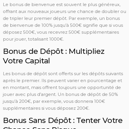
Le bonus de bienvenue est souvent le plus généreux,
offrant aux nouveaux joueurs une chance de doubler ou
de tripler leur premier dépôt. Par exemple, un bonus
de bienvenue de 100% jusqu’à 500€ signifie que si vous
déposez 500€, vous recevrez 500€ supplémentaires
pour jouer, totalisant 1000€.
Bonus de Dépôt : Multipliez
Votre Capital
Les bonus de dépôt sont offerts sur les dépôts suivants
après le premier. Ils peuvent varier en pourcentage et
en montant, mais offrent toujours une opportunité de
jouer avec plus d’argent. Un bonus de dépôt de 50%
jusqu’à 200€, par exemple, vous donnera 100€
supplémentaires si vous déposez 200€.
Bonus Sans Dépôt : Tenter Votre