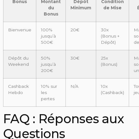
Bonus
Montant
Dépôt
Condition
du
Minimum
de Mise
Bonus
Bienvenue
100%
20€
30x
Ma
jusqu’à
(Bonus +
so
500€
Dépôt)
de
Dépôt du
50%
30€
25x
Ma
Weekend
jusqu’à
(Bonus)
so
200€
un
Cashback
10% sur
N/A
10x
To
Hebdo
les
(Cashback)
je
pertes
FAQ : Réponses aux
Questions