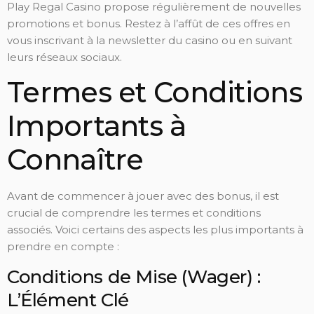
Play Regal Casino propose régulièrement de nouvelles
promotions et bonus. Restez à l’affût de ces offres en
vous inscrivant à la newsletter du casino ou en suivant
leurs réseaux sociaux.
Termes et Conditions
Importants à
Connaître
Avant de commencer à jouer avec des bonus, il est
crucial de comprendre les termes et conditions
associés. Voici certains des aspects les plus importants à
prendre en compte :
Conditions de Mise (Wager) :
L’Élément Clé