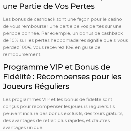
une Partie de Vos Pertes
Les bonus de cashback sont une façon pour le casino
de vous rembourser une partie de vos pertes sur une
période donnée. Par exemple, un bonus de cashback
de 10% sur les pertes hebdomadaires signifie que si vous
perdez 100€, vous recevrez 10€ en guise de
remboursement.
Programme VIP et Bonus de
Fidélité : Récompenses pour les
Joueurs Réguliers
Les programmes VIP et les bonus de fidélité sont
conçus pour récompenser les joueurs réguliers. Ils
peuvent inclure des bonus exclusifs, des tours gratuits,
des avantages de retrait plus rapides, et d’autres
avantages unique.