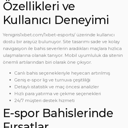
Özellikleri ve
Kullanıcı Deneyimi
Yenigiris1xbet.com/1xbet-esports/ üzerinde kullanıcı
dostu bir arayüz bulunuyor. Site tasarımı sade ve kolay
navigasyon ile bahis severlerin aradıkları maçlara hızlıca
ulaşmalarına olanak tanıyor. Mobil uyumluluk da sitenin
önemli artılarından biri olarak öne çıkıyor.
Canlı bahis seçenekleriyle heyecan artırılmış
Geniş e-spor lig ve turnuva çeşitliliği
Detaylı istatistik ve maç öncesi analizler
Hızlı para yatırma ve çekme seçenekleri
24/7 müşteri destek hizmeti
E-spor Bahislerinde
Fırsatlar