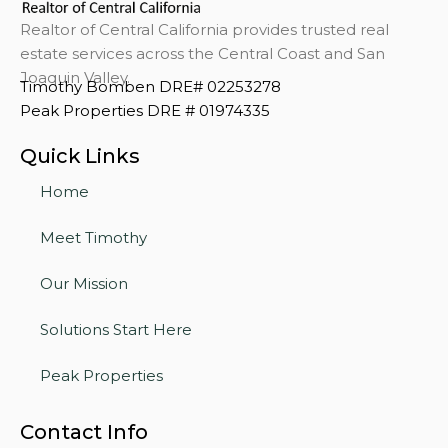
Realtor of Central California provides trusted real
estate services across the
Central Coast and San
Joaquin Valley.
Timothy Bomben DRE# 02253278
Peak Properties DRE # 01974335
Quick Links
Home
Meet Timothy
Our Mission
Solutions Start Here
Peak Properties
Contact Info