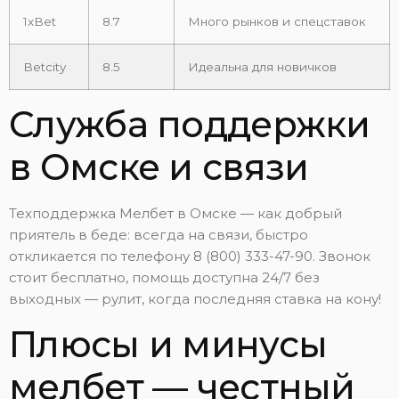
1xBet
8.7
Много рынков и спецставок
Betcity
8.5
Идеальна для новичков
Служба поддержки
в Омске и связи
Техподдержка Мелбет в Омске — как добрый
приятель в беде: всегда на связи, быстро
откликается по телефону 8 (800) 333-47-90. Звонок
стоит бесплатно, помощь доступна 24/7 без
выходных — рулит, когда последняя ставка на кону!
Плюсы и минусы
мелбет — честный