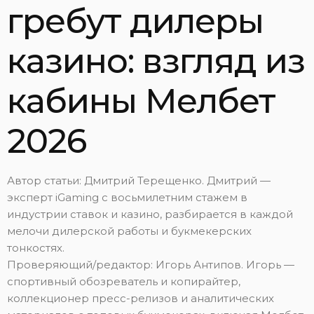
гребут дилеры
казино: взгляд из
кабины Мелбет
2026
Автор статьи:
Дмитрий Терещенко
. Дмитрий —
эксперт iGaming с восьмилетним стажем в
индустрии ставок и казино, разбирается в каждой
мелочи дилерской работы и букмекерских
тонкостях.
Проверяющий/редактор:
Игорь Антипов
. Игорь —
спортивный обозреватель и копирайтер,
коллекционер пресс-релизов и аналитических