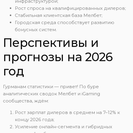
инфраструктурой;
Рост спроса на квалифицированных дилеров;
Стабильная клиентская база Мелбет;
Городская среда способствует развитию
бонусных систем.
Перспективы и
прогнозы на 2026
год
Гурманам статистики — привет! По буре
аналитических сводок Мелбет и iGaming
сообщества, ждём:
Рост зарплат дилеров в среднем на 7–12% к
концу 2026 года;
Усиление онлайн-сегмента и гибридных