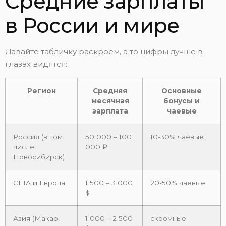
Средние зарплаты
в России и мире
Давайте табличку раскроем, а то цифры лучше в
глазах видятся:
Регион
Средняя
Основные
месячная
бонусы и
зарплата
чаевые
Россия (в том
50 000 – 100
10-30% чаевые
числе
000 ₽
Новосибирск)
США и Европа
1 500 – 3 000
20-50% чаевые
$
Азия (Макао,
1 000 – 2 500
скромные