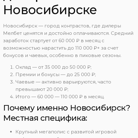
Новосибирске
Новосибирск — город контрастов, где дилеры
Мелбет ценятся и достойно оплачиваются. Средний
заработок стартует от 60 000 ₽ в месяц с
возможностью нарастить до 110 000 ₽+ за счет
бонусов и чаевых, особенно в пиковые сезоны.
Оклад — от 35 000 до 50 000 ₽;
Премии и бонусы — до 25 000 ₽;
Чаевые — активно варьируются, часто
превышают 20 000 ₽;
Итого — 60 000 — 110 000 ₽ в месяц.
Почему именно Новосибирск?
Местная специфика:
Крупный мегаполис с развитой игровой