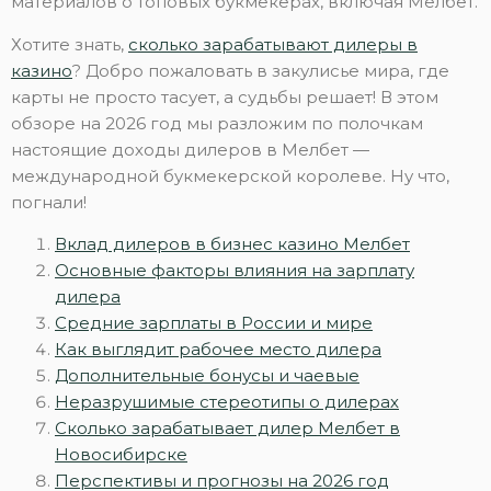
материалов о топовых букмекерах, включая Мелбет.
Хотите знать,
сколько зарабатывают дилеры в
казино
? Добро пожаловать в закулисье мира, где
карты не просто тасует, а судьбы решает! В этом
обзоре на 2026 год мы разложим по полочкам
настоящие доходы дилеров в Мелбет —
международной букмекерской королеве. Ну что,
погнали!
Вклад дилеров в бизнес казино Мелбет
Основные факторы влияния на зарплату
дилера
Средние зарплаты в России и мире
Как выглядит рабочее место дилера
Дополнительные бонусы и чаевые
Неразрушимые стереотипы о дилерах
Сколько зарабатывает дилер Мелбет в
Новосибирске
Перспективы и прогнозы на 2026 год