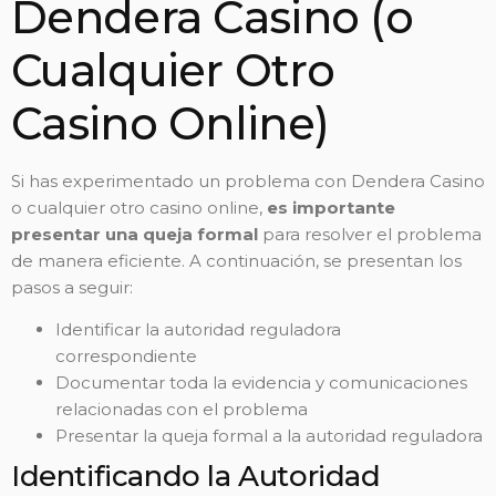
Dendera Casino (o
Cualquier Otro
Casino Online)
Si has experimentado un problema con Dendera Casino
o cualquier otro casino online,
es importante
presentar una queja formal
para resolver el problema
de manera eficiente. A continuación, se presentan los
pasos a seguir:
Identificar la autoridad reguladora
correspondiente
Documentar toda la evidencia y comunicaciones
relacionadas con el problema
Presentar la queja formal a la autoridad reguladora
Identificando la Autoridad