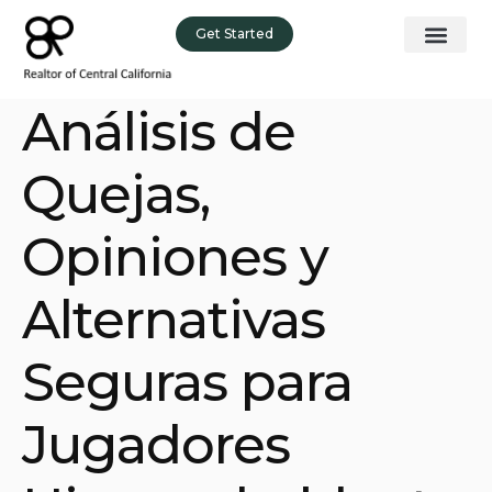
Get Started
Dendera Casino:
Análisis de
Quejas,
Opiniones y
Alternativas
Seguras para
Jugadores