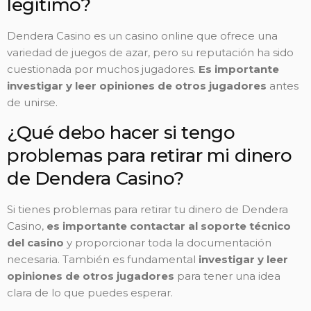
legítimo?
Dendera Casino es un casino online que ofrece una
variedad de juegos de azar, pero su reputación ha sido
cuestionada por muchos jugadores.
Es importante
investigar y leer opiniones de otros jugadores
antes
de unirse.
¿Qué debo hacer si tengo
problemas para retirar mi dinero
de Dendera Casino?
Si tienes problemas para retirar tu dinero de Dendera
Casino,
es importante contactar al soporte técnico
del casino
y proporcionar toda la documentación
necesaria. También es fundamental
investigar y leer
opiniones de otros jugadores
para tener una idea
clara de lo que puedes esperar.