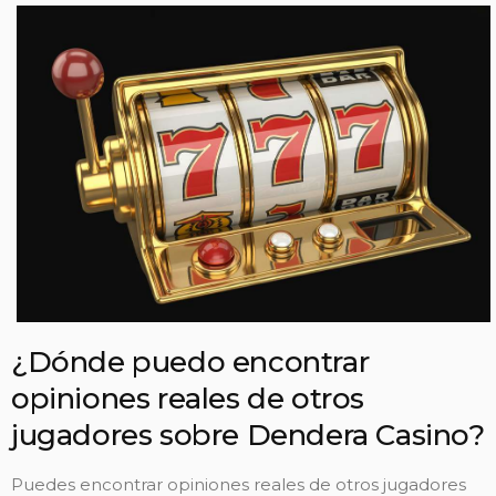
¿Dónde puedo encontrar
opiniones reales de otros
jugadores sobre Dendera Casino?
Puedes encontrar opiniones reales de otros jugadores