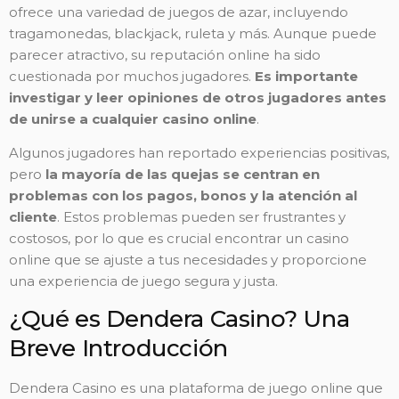
ofrece una variedad de juegos de azar, incluyendo
tragamonedas, blackjack, ruleta y más. Aunque puede
parecer atractivo, su reputación online ha sido
cuestionada por muchos jugadores.
Es importante
investigar y leer opiniones de otros jugadores antes
de unirse a cualquier casino online
.
Algunos jugadores han reportado experiencias positivas,
pero
la mayoría de las quejas se centran en
problemas con los pagos, bonos y la atención al
cliente
. Estos problemas pueden ser frustrantes y
costosos, por lo que es crucial encontrar un casino
online que se ajuste a tus necesidades y proporcione
una experiencia de juego segura y justa.
¿Qué es Dendera Casino? Una
Breve Introducción
Dendera Casino es una plataforma de juego online que