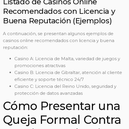
Listado de Casinos Online
Recomendados con Licencia y
Buena Reputación (Ejemplos)
A continuación, se presentan algunos ejemplos de
casinos online recomendados con licencia y buena
reputación:
Casino A: Licencia de Malta, variedad de juegos y
promociones atractivas
Casino B: Licencia de Gibraltar, atención al cliente
eficiente y soporte técnico 24/7
Casino C: Licencia del Reino Unido, seguridad y
protección de datos avanzadas
Cómo Presentar una
Queja Formal Contra