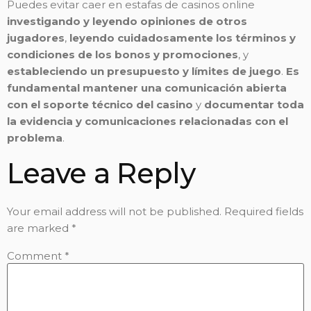
Puedes evitar caer en estafas de casinos online
investigando y leyendo opiniones de otros
jugadores
,
leyendo cuidadosamente los términos y
condiciones de los bonos y promociones
, y
estableciendo un presupuesto y límites de juego
.
Es
fundamental mantener una comunicación abierta
con el soporte técnico del casino
y
documentar toda
la evidencia y comunicaciones relacionadas con el
problema
.
Leave a Reply
Your email address will not be published.
Required fields
are marked
*
Comment
*