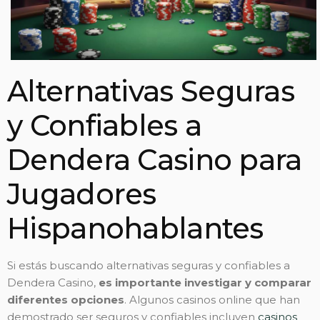
Alternativas Seguras
y Confiables a
Dendera Casino para
Jugadores
Hispanohablantes
Si estás buscando alternativas seguras y confiables a
Dendera Casino,
es importante investigar y comparar
diferentes opciones
. Algunos casinos online que han
demostrado ser seguros y confiables incluyen
casinos