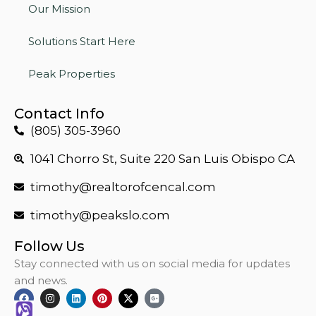
Our Mission
Solutions Start Here
Peak Properties
Contact Info
(805) 305-3960
1041 Chorro St, Suite 220 San Luis Obispo CA
timothy@realtorofcencal.com
timothy@peakslo.com
Follow Us
Stay connected with us on social media for updates
and news.